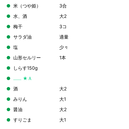
米（つや姫） 3合
水、酒 大2
梅干 3コ
サラダ油 適量
塩 少々
山形セルリー 1本
しらす150g
★Ａ
酒 大2
みりん 大1
醤油 大2
すりごま 大1