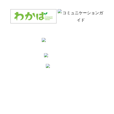
お知らせ
くらし
新着情報
山形セルリーレシピ
採用情報
JA山形市オンラインショップ
反社会的勢力等への対応に関する
住まいを探す
基本方針
灯油やガスのこと
利益相反管理
高齢者向け住宅